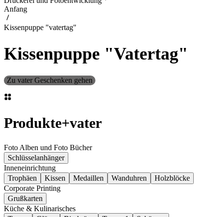
Druckerei und Fotoentwicklung
Anfang
Kissenpuppe "vatertag"
Kissenpuppe "Vatertag"
Zu vater Geschenken gehen
Produkte
+
vater
Foto Alben und Foto Bücher
Schlüsselanhänger
Inneneinrichtung
Trophäen
Kissen
Medaillen
Wanduhren
Holzblöcke
Corporate Printing
Grußkarten
Küche & Kulinarisches