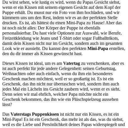
Du wirst sehen, wie lustig es wird, wenn du Papas Gesicht siehst,
wenn er ein Kissen mit seinem eigenen Gesicht auf dem Kopf der
Puppe erhält. Du musst nur ein Foto von ihm hochladen, und wir
kümmern uns um den Rest, indem wir es an der perfekten Stelle
drucken. Es ist, als hättest du einen Mini-Papa zu Hause! Aber das
ist noch nicht alles: Der Körper der Puppe ist ebenfalls
personalisierbar. Du hast viele Optionen zur Auswahl, wie Berufe,
Freizeitkleidung wie Jeans und T-Shirt oder sogar Fußballtrikots,
damit dein Kissen nicht nur im Gesicht, sondern auch im gesamten
Look wie er aussieht. Du kannst den perfekten
Mini-Papa
erstellen,
den du dir immer als Kissen gewünscht hast.
Dieses Kissen ist ideal, um es am
Vatertag
zu verschenken, aber es
ist auch perfekt für jede andere Gelegenheit: seinen Geburtstag,
Weihnachten oder auch einfach, wenn du ihm ein besonderes
Geschenk machen möchtest, weil er so großartig ist. Es ist ein
Geschenk, das ihn nicht nur überraschen wird, sondern ihm auch
jedes Mal ein Lächeln ins Gesicht zaubern wird, wenn er es sieht.
Denn seien wir mal ehrlich, welcher Papa möchte nicht ein
Geschenk bekommen, das ihn wie ein Plüschspielzeug aussehen
lässt?
Das
Vaterstags Puppenkissen
ist nicht nur ein Kissen, es ist ein
Mini-Papa! Es ist ein Geschenk, das mehr ist als das, was du siehst,
weil es die Liebe und Persönlichkeit deines Papas widerspiegelt und