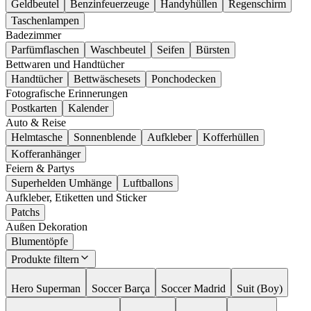
Geldbeutel
Benzinfeuerzeuge
Handyhüllen
Regenschirm
Taschenlampen
Badezimmer
Parfümflaschen
Waschbeutel
Seifen
Bürsten
Bettwaren und Handtücher
Handtücher
Bettwäschesets
Ponchodecken
Fotografische Erinnerungen
Postkarten
Kalender
Auto & Reise
Helmtasche
Sonnenblende
Aufkleber
Kofferhüllen
Kofferanhänger
Feiern & Partys
Superhelden Umhänge
Luftballons
Aufkleber, Etiketten und Sticker
Patchs
Außen Dekoration
Blumentöpfe
Produkte filtern
Hero Superman
Soccer Barça
Soccer Madrid
Suit (Boy)