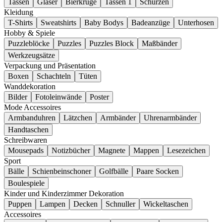
Tassen
Gläser
Bierkrüge
Tassen 1
Schürzen
Kleidung
T-Shirts
Sweatshirts
Baby Bodys
Badeanzüge
Unterhosen
Hobby & Spiele
Puzzleblöcke
Puzzles
Puzzles Block
Maßbänder
Werkzeugsätze
Verpackung und Präsentation
Boxen
Schachteln
Tüten
Wanddekoration
Bilder
Fotoleinwände
Poster
Mode Accessoires
Armbanduhren
Lätzchen
Armbänder
Uhrenarmbänder
Handtaschen
Schreibwaren
Mousepads
Notizbücher
Magnete
Mappen
Lesezeichen
Sport
Bälle
Schienbeinschoner
Golfbälle
Paare Socken
Boulespiele
Kinder und Kinderzimmer Dekoration
Puppen
Lampen
Decken
Schnuller
Wickeltaschen
Accessoires