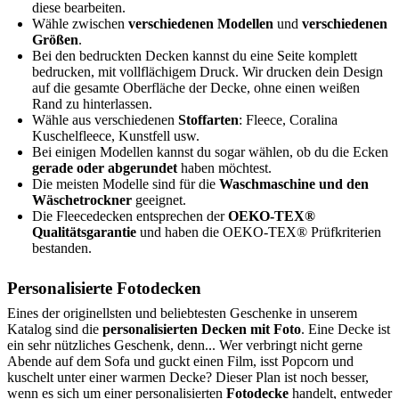
diese bearbeiten.
Wähle zwischen
verschiedenen Modellen
und
verschiedenen
Größen
.
Bei den bedruckten Decken kannst du eine Seite komplett
bedrucken, mit vollflächigem Druck. Wir drucken dein Design
auf die gesamte Oberfläche der Decke, ohne einen weißen
Rand zu hinterlassen.
Wähle aus verschiedenen
Stoffarten
: Fleece, Coralina
Kuschelfleece, Kunstfell usw.
Bei einigen Modellen kannst du sogar wählen, ob du die Ecken
gerade oder abgerundet
haben möchtest.
Die meisten Modelle sind für die
Waschmaschine und den
Wäschetrockner
geeignet.
Die Fleecedecken entsprechen der
OEKO-TEX®
Qualitätsgarantie
und haben die OEKO-TEX® Prüfkriterien
bestanden.
Personalisierte Fotodecken
Eines der originellsten und beliebtesten Geschenke in unserem
Katalog sind die
personalisierten Decken mit Foto
. Eine Decke ist
ein sehr nützliches Geschenk, denn... Wer verbringt nicht gerne
Abende auf dem Sofa und guckt einen Film, isst Popcorn und
kuschelt unter einer warmen Decke? Dieser Plan ist noch besser,
wenn es sich um einer personalisierten
Fotodecke
handelt, entweder