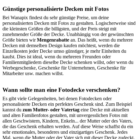
Günstige personalisierte Decken mit Fotos
Bei Wanapix findest du sehr günstige Preise, um deine
personalisierten Decken mit Fotos zu gestalten. Logischerweise sind
die kleinsten Größen die billigsten, und der Preis steigt mit
zunehmender Größe der Decke. Unabhängig von der gewünschten
Größe bieten wir
Mengenrabatte
an. Das heißt, wenn du mehrere
Decken mit demselben Design kaufen möchtest, werden die
Einzelkosten jeder Decke umso günstiger, je mehr Einheiten du
kaufst. Dies ist ideal, wenn du mehreren Freunden oder
Familienmitgliedern dieselbe Decke schenken willst, oder wenn du
Werbegeschenke, Geschenke für Unternehmen, Geschenke für
Mitarbeiter usw. machen willst.
Wann sollte man eine Fotodecke verschenken?
Es gibt viele Gelegenheiten, bei denen Fotodecken oder
personalisierte Decken ein perfektes Geschenk sind. Zum Beispiel
kannst du
zum Mutter- oder Vatertag
eine Decke mit aktuellen
und alten Familienfotos gestalten, mit unvergesslichen Fotos mit
allen Geschwistern, Kindern, Enkeln... der Mutter oder des Vaters,
die das Geschenk erhalten werden. Auf diese Weise schaffst du ein
sehr emotionales, besonderes und einzigartiges Geschenk. Jedes
Mal, wenn die Mutter oder der Vater sich mit dieser Decke zudeckt,