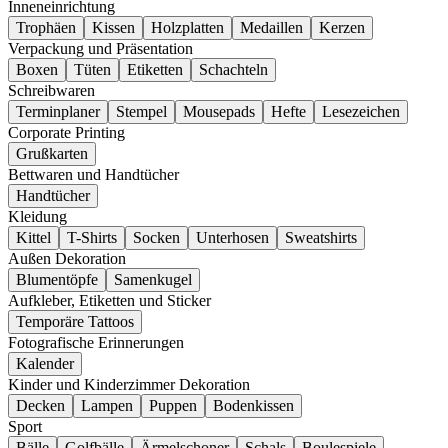
Inneneinrichtung
Trophäen
Kissen
Holzplatten
Medaillen
Kerzen
Verpackung und Präsentation
Boxen
Tüten
Etiketten
Schachteln
Schreibwaren
Terminplaner
Stempel
Mousepads
Hefte
Lesezeichen
Corporate Printing
Grußkarten
Bettwaren und Handtücher
Handtücher
Kleidung
Kittel
T-Shirts
Socken
Unterhosen
Sweatshirts
Außen Dekoration
Blumentöpfe
Samenkugel
Aufkleber, Etiketten und Sticker
Temporäre Tattoos
Fotografische Erinnerungen
Kalender
Kinder und Kinderzimmer Dekoration
Decken
Lampen
Puppen
Bodenkissen
Sport
Bälle
Golfbälle
Ärmelschoner
Schals
Boulespiele