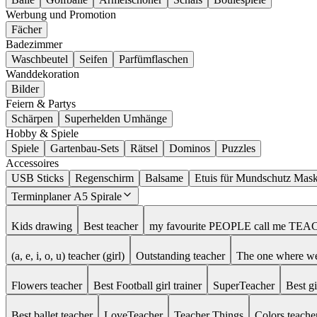
Werbung und Promotion
Fächer
Badezimmer
Waschbeutel
Seifen
Parfümflaschen
Wanddekoration
Bilder
Feiern & Partys
Schärpen
Superhelden Umhänge
Hobby & Spiele
Spiele
Gartenbau-Sets
Rätsel
Dominos
Puzzles
Accessoires
USB Sticks
Regenschirm
Balsame
Etuis für Mundschutz Mas
Terminplaner A5 Spirale
Kids drawing
Best teacher
my favourite PEOPLE call me TE
(a, e, i, o, u) teacher (girl)
Outstanding teacher
The one where we
Flowers teacher
Best Football girl trainer
SuperTeacher
Best gi
Best ballet teacher
LoveTeacher
Teacher Things
Colors teache