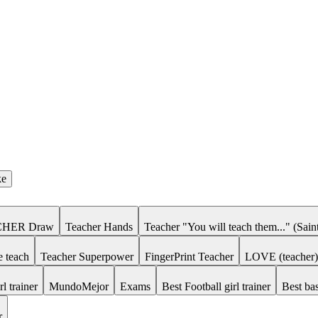
ke
ACHER Draw
Teacher Hands
Teacher "You will teach them..." (Saint
 teach
Teacher Superpower
FingerPrint Teacher
LOVE (teacher)
rl trainer
MundoMejor
Exams
Best Football girl trainer
Best bas
r