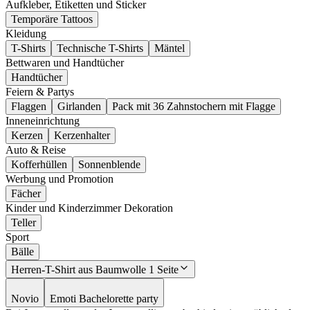
Aufkleber, Etiketten und Sticker
Temporäre Tattoos
Kleidung
T-Shirts
Technische T-Shirts
Mäntel
Bettwaren und Handtücher
Handtücher
Feiern & Partys
Flaggen
Girlanden
Pack mit 36 Zahnstochern mit Flagge
Inneneinrichtung
Kerzen
Kerzenhalter
Auto & Reise
Kofferhüllen
Sonnenblende
Werbung und Promotion
Fächer
Kinder und Kinderzimmer Dekoration
Teller
Sport
Bälle
Herren-T-Shirt aus Baumwolle 1 Seite
Novio
Emoti Bachelorette party