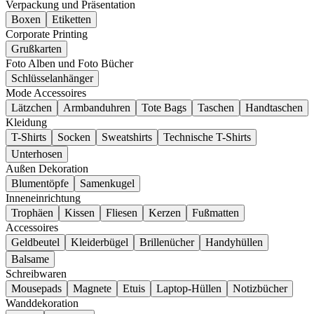
Verpackung und Präsentation
Boxen
Etiketten
Corporate Printing
Grußkarten
Foto Alben und Foto Bücher
Schlüsselanhänger
Mode Accessoires
Lätzchen
Armbanduhren
Tote Bags
Taschen
Handtaschen
Kleidung
T-Shirts
Socken
Sweatshirts
Technische T-Shirts
Unterhosen
Außen Dekoration
Blumentöpfe
Samenkugel
Inneneinrichtung
Trophäen
Kissen
Fliesen
Kerzen
Fußmatten
Accessoires
Geldbeutel
Kleiderbügel
Brillenücher
Handyhüllen
Balsame
Schreibwaren
Mousepads
Magnete
Etuis
Laptop-Hüllen
Notizbücher
Wanddekoration