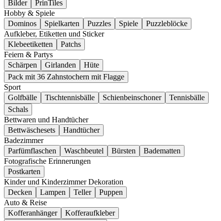
Bilder
PrinTiles
Hobby & Spiele
Dominos
Spielkarten
Puzzles
Spiele
Puzzleblöcke
Aufkleber, Etiketten und Sticker
Klebeetiketten
Patchs
Feiern & Partys
Schärpen
Girlanden
Hüte
Pack mit 36 Zahnstochern mit Flagge
Sport
Golfbälle
Tischtennisbälle
Schienbeinschoner
Tennisbälle
Schals
Bettwaren und Handtücher
Bettwäschesets
Handtücher
Badezimmer
Parfümflaschen
Waschbeutel
Bürsten
Badematten
Fotografische Erinnerungen
Postkarten
Kinder und Kinderzimmer Dekoration
Decken
Lampen
Teller
Puppen
Auto & Reise
Kofferanhänger
Kofferaufkleber