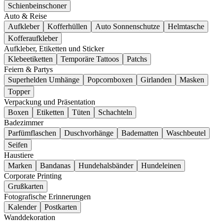
Schienbeinschoner
Auto & Reise
Aufkleber
Kofferhüllen
Auto Sonnenschutze
Helmtasche
Kofferaufkleber
Aufkleber, Etiketten und Sticker
Klebeetiketten
Temporäre Tattoos
Patchs
Feiern & Partys
Superhelden Umhänge
Popcornboxen
Girlanden
Masken
Topper
Verpackung und Präsentation
Boxen
Etiketten
Tüten
Schachteln
Badezimmer
Parfümflaschen
Duschvorhänge
Badematten
Waschbeutel
Seifen
Haustiere
Marken
Bandanas
Hundehalsbänder
Hundeleinen
Corporate Printing
Grußkarten
Fotografische Erinnerungen
Kalender
Postkarten
Wanddekoration