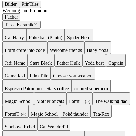
Bilder
PrinTiles
Werbung und Promotion
Fächer
Tasse Keramik
Cat Harry
Poke ball (Photo)
Spider Hero
I turn coffe into code
Welcome friends
Baby Yoda
Jedi Name
Stars Black
Father Hulk
Yoda best
Captain
Game Kid
Film Title
Choose you weapon
Espresso Patronum
Stars coffee
colored superhero
Magic School
Mother of cats
FortniT (5)
The walking dad
FortniT (4)
Magic School
Poké thunder
Tea-Rex
StarLove Rebel
Cat Wonderful