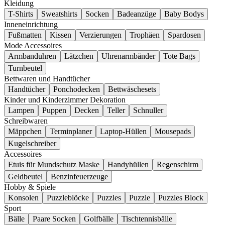
Kleidung
T-Shirts
Sweatshirts
Socken
Badeanzüge
Baby Bodys
Inneneinrichtung
Fußmatten
Kissen
Verzierungen
Trophäen
Spardosen
Mode Accessoires
Armbanduhren
Lätzchen
Uhrenarmbänder
Tote Bags
Turnbeutel
Bettwaren und Handtücher
Handtücher
Ponchodecken
Bettwäschesets
Kinder und Kinderzimmer Dekoration
Lampen
Puppen
Decken
Teller
Schnuller
Schreibwaren
Mäppchen
Terminplaner
Laptop-Hüllen
Mousepads
Kugelschreiber
Accessoires
Etuis für Mundschutz Maske
Handyhüllen
Regenschirm
Geldbeutel
Benzinfeuerzeuge
Hobby & Spiele
Konsolen
Puzzleblöcke
Puzzles
Puzzle
Puzzles Block
Sport
Bälle
Paare Socken
Golfbälle
Tischtennisbälle