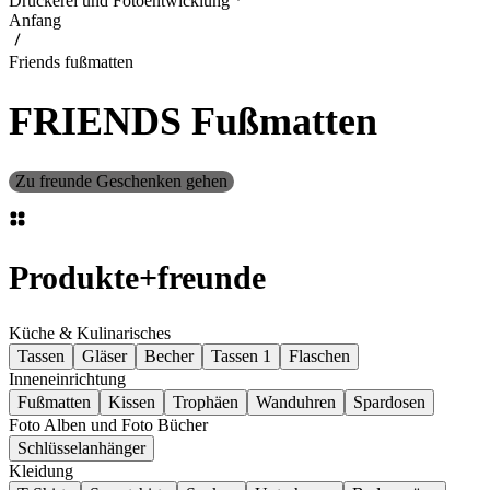
Druckerei und Fotoentwicklung
Anfang
Friends fußmatten
FRIENDS Fußmatten
Zu freunde Geschenken gehen
Produkte
+
freunde
Küche & Kulinarisches
Tassen
Gläser
Becher
Tassen 1
Flaschen
Inneneinrichtung
Fußmatten
Kissen
Trophäen
Wanduhren
Spardosen
Foto Alben und Foto Bücher
Schlüsselanhänger
Kleidung