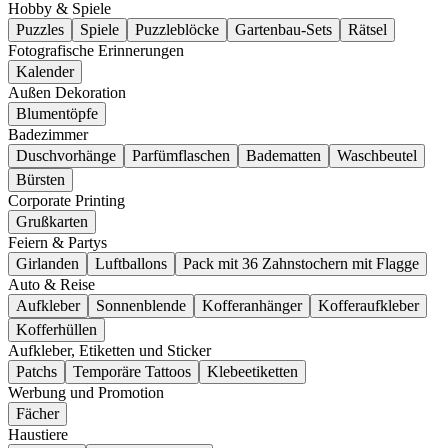
Hobby & Spiele
Puzzles
Spiele
Puzzleblöcke
Gartenbau-Sets
Rätsel
Fotografische Erinnerungen
Kalender
Außen Dekoration
Blumentöpfe
Badezimmer
Duschvorhänge
Parfümflaschen
Badematten
Waschbeutel
Bürsten
Corporate Printing
Grußkarten
Feiern & Partys
Girlanden
Luftballons
Pack mit 36 Zahnstochern mit Flagge
Auto & Reise
Aufkleber
Sonnenblende
Kofferanhänger
Kofferaufkleber
Kofferhüllen
Aufkleber, Etiketten und Sticker
Patchs
Temporäre Tattoos
Klebeetiketten
Werbung und Promotion
Fächer
Haustiere