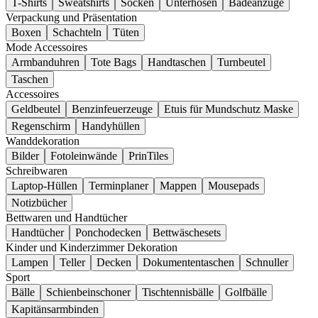
T-Shirts
Sweatshirts
Socken
Unterhosen
Badeanzüge
Verpackung und Präsentation
Boxen
Schachteln
Tüten
Mode Accessoires
Armbanduhren
Tote Bags
Handtaschen
Turnbeutel
Taschen
Accessoires
Geldbeutel
Benzinfeuerzeuge
Etuis für Mundschutz Maske
Regenschirm
Handyhüllen
Wanddekoration
Bilder
Fotoleinwände
PrinTiles
Schreibwaren
Laptop-Hüllen
Terminplaner
Mappen
Mousepads
Notizbücher
Bettwaren und Handtücher
Handtücher
Ponchodecken
Bettwäschesets
Kinder und Kinderzimmer Dekoration
Lampen
Teller
Decken
Dokumententaschen
Schnuller
Sport
Bälle
Schienbeinschoner
Tischtennisbälle
Golfbälle
Kapitänsarmbinden