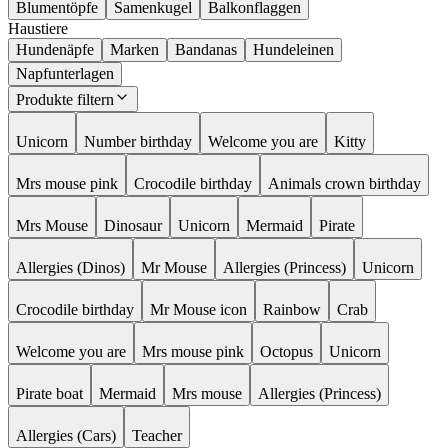
Blumentöpfe
Samenkugel
Balkonflaggen
Haustiere
Hundenäpfe
Marken
Bandanas
Hundeleinen
Napfunterlagen
Produkte filtern
Unicorn
Number birthday
Welcome you are
Kitty
Mrs mouse pink
Crocodile birthday
Animals crown birthday
Mrs Mouse
Dinosaur
Unicorn
Mermaid
Pirate
Allergies (Dinos)
Mr Mouse
Allergies (Princess)
Unicorn
Crocodile birthday
Mr Mouse icon
Rainbow
Crab
Welcome you are
Mrs mouse pink
Octopus
Unicorn
Pirate boat
Mermaid
Mrs mouse
Allergies (Princess)
Allergies (Cars)
Teacher