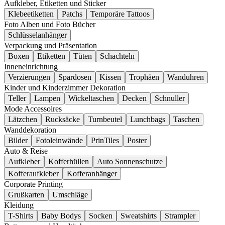
Aufkleber, Etiketten und Sticker
Klebeetiketten
Patchs
Temporäre Tattoos
Foto Alben und Foto Bücher
Schlüsselanhänger
Verpackung und Präsentation
Boxen
Etiketten
Tüten
Schachteln
Inneneinrichtung
Verzierungen
Spardosen
Kissen
Trophäen
Wanduhren
Kinder und Kinderzimmer Dekoration
Teller
Lampen
Wickeltaschen
Decken
Schnuller
Mode Accessoires
Lätzchen
Rucksäcke
Turnbeutel
Lunchbags
Taschen
Wanddekoration
Bilder
Fotoleinwände
PrinTiles
Poster
Auto & Reise
Aufkleber
Kofferhüllen
Auto Sonnenschutze
Kofferaufkleber
Kofferanhänger
Corporate Printing
Grußkarten
Umschläge
Kleidung
T-Shirts
Baby Bodys
Socken
Sweatshirts
Strampler