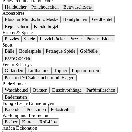
Bettwaren und Handtücher
Handtücher
Ponchodecken
Bettwäschesets
Accessoires
Etuis für Mundschutz Maske
Handyhüllen
Geldbeutel
Regenschirm
Kleiderbügel
Hobby & Spiele
Puzzles
Spiele
Puzzleblöcke
Puzzle
Puzzles Block
Sport
Bälle
Boulespiele
Petanque Spiele
Golfbälle
Paare Socken
Feiern & Partys
Girlanden
Luftballons
Topper
Popcornboxen
Pack mit 36 Zahnstochern mit Flagge
Badezimmer
Waschbeutel
Bürsten
Duschvorhänge
Parfümflaschen
Badematten
Fotografische Erinnerungen
Kalender
Postkarten
Fotostreifen
Werbung und Promotion
Fächer
Karten
Roll-Ups
Außen Dekoration