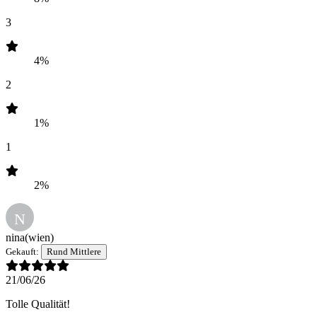
3
4%
2
1%
1
2%
N
nina
(wien)
Gekauft:
Rund Mittlere
21/06/26
Tolle Qualität!