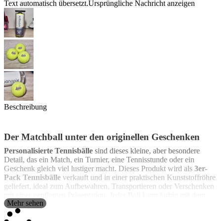
Text automatisch übersetzt.
Ursprüngliche Nachricht anzeigen
Beschreibung
Der Matchball unter den originellen Geschenken
Personalisierte Tennisbälle
sind dieses kleine, aber besondere
Detail, das ein Match, ein Turnier, eine Tennisstunde oder ein
Geschenk gleich viel lustiger macht. Dieses Produkt wird als
3er-
Pack Tennisbälle
verkauft und in einer praktischen Kunststoffröhre
geliefert, ideal zum Aufbewahren, Transportieren oder Verschenken
mit einer gepflegten Präsentation. Jeder Ball kann farbig mit dem
Mehr sehen
Design deiner Wahl bedruckt werden, was sie perfekt für alle macht,
die
Tennisbälle mit Foto, Logo, Namen, Text oder individuellem