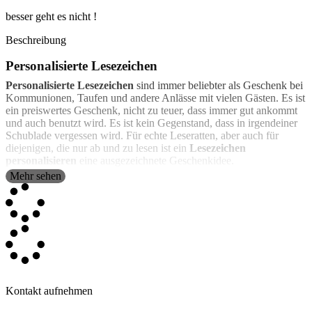
besser geht es nicht !
Beschreibung
Personalisierte Lesezeichen
Personalisierte Lesezeichen
sind immer beliebter als Geschenk bei
Kommunionen, Taufen und andere Anlässe mit vielen Gästen. Es ist
ein preiswertes Geschenk, nicht zu teuer, dass immer gut ankommt
und auch benutzt wird. Es ist kein Gegenstand, dass in irgendeiner
Schublade vergessen wird. Für echte Leseratten, aber auch für
diejenigen, die nur ab und zu lesen ist ein
Lesezeichen
personalisieren
eine ausgezeichnete Geschenkidee.
Mehr sehen
Bei Wanapix kannst du deine eigenen
Lesezeichen selbst gestalten
.
Es sind mehrere Materialien verfügbar:
Das klassische
Papier-Lesezeichen
: aus hochwertigem Papier
aus hohem Papiergewicht. Dieses Modell wird aufgrund deren
billigen Preis üblicherweise bei Veranstaltungen mit einer
größeren Anzahl von Gästen verschenkt. Es ist etwa 5 cm breit
und 15 cm hoch. Es kann auf beiden Seiten personalisiert
werden und ist wunderschön verarbeitet.
Kontakt aufnehmen
Elegante
Lesezeichen aus Holz
, auf einer Seite personalisiert.
Sie haben eine warme Ausstrahlung mit einem gewissen