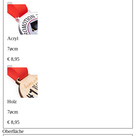
Acryl
7øcm
€ 8,95
Holz
7øcm
€ 8,95
Oberfläche