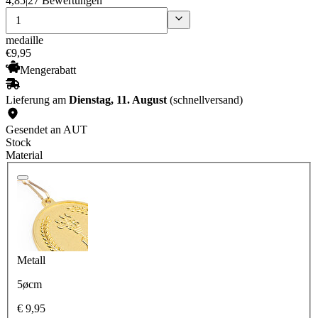
4,85
|
27 Bewertungen
medaille
€
9
,
95
Mengerabatt
Lieferung am
Dienstag, 11. August
(schnellversand)
Gesendet an AUT
Stock
Material
Metall
5øcm
€ 9,95