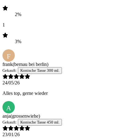
2%
1
3%
F
frank
(bernau bei berlin)
Gekauft:
Konische Tasse 300 ml.
24/05/26
Alles top, gerne wieder
A
anja
(grossenwiehe)
Gekauft:
Konische Tasse 450 ml.
23/01/26