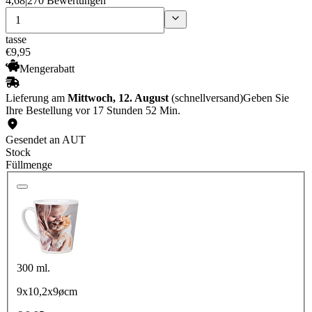
4,68
|
270 Bewertungen
tasse
€
9
,
95
Mengerabatt
Lieferung am
Mittwoch, 12. August
(schnellversand)
Geben Sie
Ihre Bestellung vor 17 Stunden 52 Min.
Gesendet an AUT
Stock
Füllmenge
300 ml.
9x10,2x9øcm