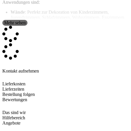
Anwendungen sind:
Wände
: Perfekt zur Dekoration von Kinderzimmern,
Jugendzimmern, Schlafzimmern, Wohnzimmern, Esszimmern
Mehr sehen
sowie von Büros und Unternehmen. Du kannst die gesamte
rechteckige Fläche mit einem individuellen Design oder Bild
gestalten oder verschiedene Elemente ausschneiden und
aufkleben.
Fahrzeuge
: Für Autos, Transporter, Lkw und andere Fahrzeuge
eignen sich diese Vinylaufkleber ideal als Werbe- oder
Dekorationselement – sogar für Taxitüren. Die Möglichkeiten in
diesem Bereich sind grenzenlos.
Fenster
: Diese Folien können auf Fenstern, Glasfronten und
Glastüren sowohl innen als auch außen verwendet werden, da
Kontakt aufnehmen
sie wetterfest gegen Wind, Regen und andere
Witterungseinflüsse sind.
Lieferkosten
Türen
: Auch Türen lassen sich mit diesen Folien dekorieren –
Lieferzeiten
sei es mit Namen, Illustrationen, stilvollen Designs, Schildern
Bestellung folgen
oder jedem anderen Motiv nach Wunsch.
Bewertungen
Schaufenster
: Diese selbstklebenden Vinylfolien sind eine
großartige Lösung für Schaufenster von Geschäften,
Unternehmen oder Lokalen. Sie können für individuelle
Das sind wir
Designs genutzt werden, um Rabatte, Werbeaktionen,
Hilfebereich
Öffnungszeiten oder dekorative Elemente anzuzeigen.
Angebote
Haushaltsgeräte
: Ein aktueller Trend ist die Dekoration von