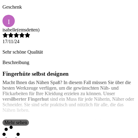
Geschenk
I
isabelle
(emsdetten)
17/11/24
Sehr schöne Qualität
Beschreibung
Fingerhüte selbst designen
Macht Ihnen das Nähen Spaß? In diesem Fall müssen Sie über die
besten Werkzeuge verfügen, um die gewünschten Näh- und
Flickarbeiten für Ihre Kleidung erzielen zu können. Unser
versilberter Fingerhut
sind ein Muss für jede Näherin, Näher oder
Schneider. Sie sind sehr praktisch und nützlich für alle, die das
Nähen lieben.
Im Gegensatz zu den üblichen Klassikern jedoch, können Sie diese
Mehr sehen
ganz nach Ihren Wünschen anpassen. Wir empfehlen Ihnen, den
Fingerhut mit einem Bild oder einem schönen Text zu gestalten, um
ein exklusives Modell zu erhalten. Wir werden Ihr selbstgestaltetes