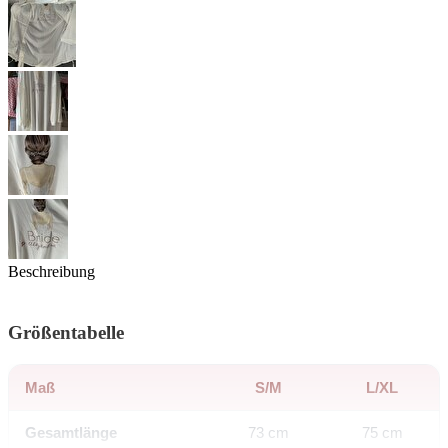
Beschreibung
Größentabelle
Maß
S/M
L/XL
Gesamtlänge
73 cm
75 cm