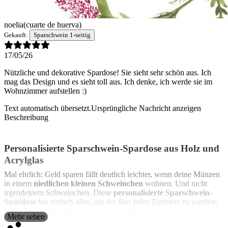
noelia
(cuarte de huerva)
Gekauft:
Sparschwein 1-seitig
17/05/26
Nützliche und dekorative Spardose! Sie sieht sehr schön aus. Ich
mag das Design und es sieht toll aus. Ich denke, ich werde sie im
Wohnzimmer aufstellen :)
Text automatisch übersetzt.
Ursprüngliche Nachricht anzeigen
Beschreibung
Personalisierte Sparschwein-Spardose aus Holz und
Acrylglas
Mal ehrlich: Geld sparen fällt deutlich leichter, wenn deine Münzen
in einem
niedlichen kleinen Schweinchen
wohnen. Und nicht
irgendeinem Schweinchen. Diese
personalisierte Sparschwein-
Spardose
hat einfach alles, um der Star jedes Zimmers zu werden:
runde Form, süße Schnauze, unwiderstehliche Ohren, transparenter
Mehr sehen
Bauch und ja… sogar ein kleines
Ringelschwänzchen
. Denn wenn