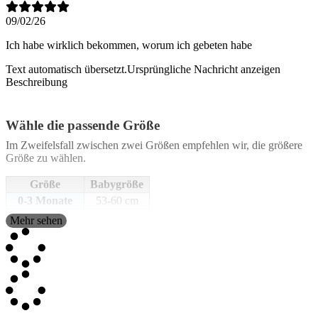
09/02/26
Ich habe wirklich bekommen, worum ich gebeten habe
Text automatisch übersetzt.
Ursprüngliche Nachricht anzeigen
Beschreibung
Wähle die passende Größe
Im Zweifelsfall zwischen zwei Größen empfehlen wir, die größere
Größe zu wählen.
Größe
Babygröße
0-3 Monate
53-60 cm
3-6 Monate
60-66 cm
Mehr sehen
6-12 Monate
66-76 cm
12-18 Monate
76-86 cm
18-24 Monate
86-93 cm
2-3 Jahre
92-98 cm
Die Maße sind ungefähre Angaben und können nach dem Schneide-
und Druckprozess leicht variieren.