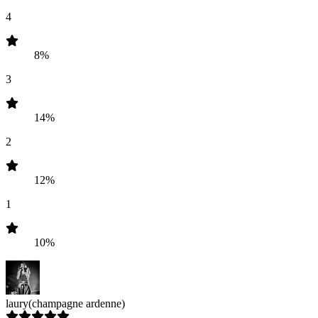
4
8%
3
14%
2
12%
1
10%
laury
(champagne ardenne)